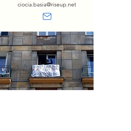
ciocia.basia@riseup.net
Social Media